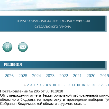
ТЕРРИТОРИАЛЬНАЯ ИЗБИРАТЕЛЬНАЯ КОМИССИЯ
СУЗДАЛЬСКОГО РАЙОНА
РЕШЕНИЯ
2026
2025
2024
2023
2022
2021
2020
2019
1
2
3
4
5
6
7
8
9
10
11
12
13
14
15
16
17
18
19
20
2
Постановление № 285 от 30.10.2018
Об утверждении отчета Территориальной избирательной комис
областного бюджета на подготовку и проведение выборов Гу
Собрания Владимирской области седьмого созыва