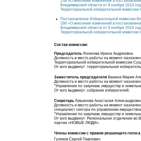
238 «О внесении изменений в постановлен
Владимирской области от 9 ноября 2010 го
Территориальной избирательной комиссии 
Постановление Избирательной комиссии Вл
290 «О внесении изменений в постановлен
Владимирской области от 9 ноября 2010 го
Территориальной избирательной комиссии 
Состав комиссии:
Председатель
Логинова Ирина Андреевна.
Должность и место работы на момент назначени
Территориальной избирательной комиссии Сузд
От кого выдвинут: территориальная избирател
Заместитель председателя
Ванина Мария Але
Должность и место работы на момент назначени
"Управление по закупкам, имуществу и земель
От кого выдвинут: собрание избирателей.
Секретарь
Лукьянова Анастасия Александровн
Должность и место работы на момент назначени
специалист сектора по управлению имущество
"Управление по закупкам, имуществу и земель
От кого выдвинут: Региональное отделение во
партии «НОВЫЕ ЛЮДИ».
Члены комиссии с правом решающего голоса
Гуляков Сергей Павлович.