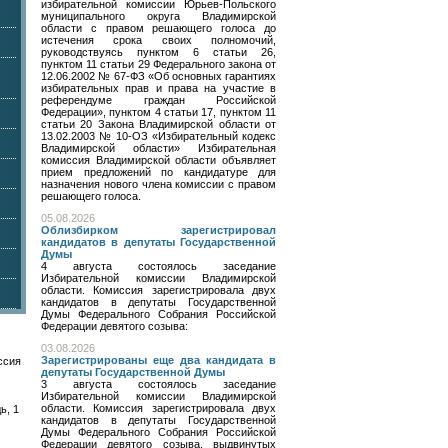
избирательной комиссии Юрьев-Польского
муниципального округа Владимирской
области с правом решающего голоса до
истечения срока своих полномочий,
руководствуясь пунктом 6 статьи 26,
пунктом 11 статьи 29 Федерального закона от
12.06.2002 № 67-ФЗ «Об основных гарантиях
избирательных прав и права на участие в
референдуме граждан Российской
Федерации», пунктом 4 статьи 17, пунктом 11
статьи 20 Закона Владимирской области от
13.02.2003 № 10-ОЗ «Избирательный кодекс
Владимирской области» Избирательная
комиссия Владимирской области объявляет
прием предложений по кандидатуре для
назначения нового члена комиссии с правом
решающего голоса.
05.08.2026
Облизбирком зарегистрировал
кандидатов в депутаты Государственной
Думы
4 августа состоялось заседание
Избирательной комиссии Владимирской
области. Комиссия зарегистрировала двух
кандидатов в депутаты Государственной
Думы Федерального Собрания Российской
Федерации девятого созыва:
03.08.2026
Зарегистрированы еще два кандидата в
ссия
депутаты Государственной Думы
3 августа состоялось заседание
Избирательной комиссии Владимирской
области. Комиссия зарегистрировала двух
ь, 1
кандидатов в депутаты Государственной
Думы Федерального Собрания Российской
Федерации девятого созыва, выдвинутых