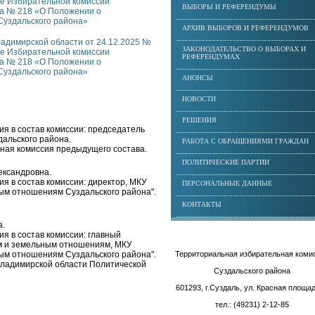
ие Избирательной комиссии
ВЫБОРЫ И РЕФЕРЕНДУМЫ
да № 218 «О Положении о
Суздальского района»
АРХИВ ВЫБОРОВ И РЕФЕРЕНДУМОВ
адимирской области от 24.12.2025 №
ЗАКОНОДАТЕЛЬСТВО О ВЫБОРАХ И
ие Избирательной комиссии
РЕФЕРЕНДУМАХ
да № 218 «О Положении о
Суздальского района»
АНОНСЫ
НОВОСТИ
РЕШЕНИЯ
я в состав комиссии: председатель
альского района.
РАБОТА С ОБРАЩЕНИЯМИ ГРАЖДАН
ьная комиссия предыдущего состава.
ПОЛИТИЧЕСКИЕ ПАРТИИ
ксандровна.
я в состав комиссии: директор, МКУ
ПЕРСОНАЛЬНЫЕ ДАННЫЕ
ным отношениям Суздальского района".
КОНТАКТЫ
а.
я в состав комиссии: главный
м и земельным отношениям, МКУ
ным отношениям Суздальского района".
Территориальная избирательная коми
 Владимирской области Политической
Суздальского района
601293, г.Суздаль, ул. Красная площад
тел.: (49231) 2-12-85