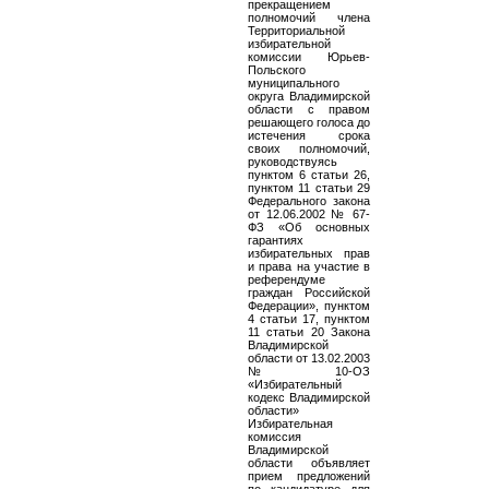
прекращением
полномочий члена
Территориальной
избирательной
комиссии Юрьев-
Польского
муниципального
округа Владимирской
области с правом
решающего голоса до
истечения срока
своих полномочий,
руководствуясь
пунктом 6 статьи 26,
пунктом 11 статьи 29
Федерального закона
от 12.06.2002 № 67-
ФЗ «Об основных
гарантиях
избирательных прав
и права на участие в
референдуме
граждан Российской
Федерации», пунктом
4 статьи 17, пунктом
11 статьи 20 Закона
Владимирской
области от 13.02.2003
№ 10-ОЗ
«Избирательный
кодекс Владимирской
области»
Избирательная
комиссия
Владимирской
области объявляет
прием предложений