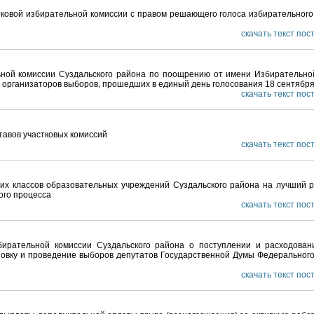
тковой избирательной комиссии с правом решающего голоса избирательного
скачать текст по
ной комиссии Суздальского района по поощрению от имени Избирательно
организаторов выборов, прошедших в единый день голосования 18 сентября
скачать текст по
тавов участковых комиссий
скачать текст по
их классов образовательных учреждений Суздальского района на лучший 
ого процесса
скачать текст по
ирательной комиссии Суздальского района о поступлении и расходован
овку и проведение выборов депутатов Государственной Думы Федеральног
скачать текст по