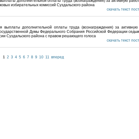
выплаты дополнительной оплаты труда (вознаграждения) за активную работ
ковых избирательных комиссий Суздальского района
скачать текст по
я выплаты дополнительной оплаты труда (вознаграждения) за активную
Государственной Думы Федерального Собрания Российской Федерации седьм
сии Суздальского района с правом решающего голоса
скачать текст по
1
2
3
4
5
6
7
8
9
10
11
вперед