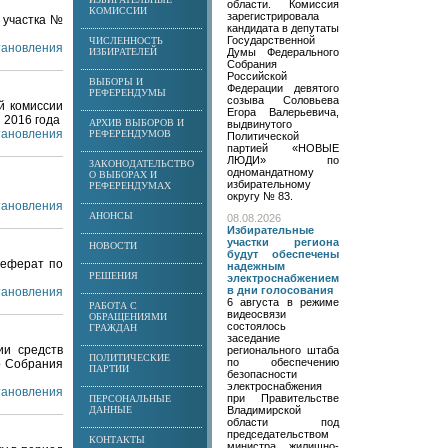
области. Комиссия
КОМИССИИ
зарегистрировала
 участка №
кандидата в депутаты
Государственной
ЧИСЛЕННОСТЬ
становления
ИЗБИРАТЕЛЕЙ
Думы Федерального
Собрания
Российской
ВЫБОРЫ И
Федерации девятого
РЕФЕРЕНДУМЫ
созыва Соловьева
й комиссии
Егора Валерьевича,
 2016 года
АРХИВ ВЫБОРОВ И
выдвинутого
становления
РЕФЕРЕНДУМОВ
Политической
партией «НОВЫЕ
ЛЮДИ» по
ЗАКОНОДАТЕЛЬСТВО
одномандатному
О ВЫБОРАХ И
избирательному
РЕФЕРЕНДУМАХ
округу № 83.
становления
АНОНСЫ
08.08.2026
Избирательные
участки региона
НОВОСТИ
будут обеспечены
реферат по
надежным
РЕШЕНИЯ
электроснабжением
в дни голосования
становления
6 августа в режиме
РАБОТА С
видеосвязи
ОБРАЩЕНИЯМИ
состоялось
ГРАЖДАН
заседание
ии средств
регионального штаба
ПОЛИТИЧЕСКИЕ
по обеспечению
о Собрания
ПАРТИИ
безопасности
электроснабжения
становления
при Правительстве
ПЕРСОНАЛЬНЫЕ
ДАННЫЕ
Владимирской
области под
председательством
КОНТАКТЫ
министра жилищно-