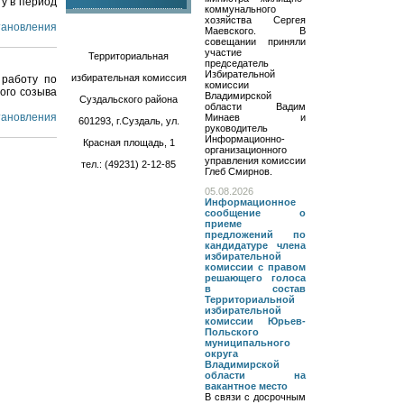
у в период
коммунального
хозяйства Сергея
становления
Маевского. В
совещании приняли
участие
Территориальная
председатель
Избирательной
избирательная комиссия
 работу по
комиссии
ого созыва
Владимирской
Суздальского района
области Вадим
становления
Минаев и
601293, г.Суздаль, ул.
руководитель
Информационно-
Красная площадь, 1
организационного
управления комиссии
тел.: (49231) 2-12-85
Глеб Смирнов.
05.08.2026
Информационное
сообщение о
приеме
предложений по
кандидатуре члена
избирательной
комиссии с правом
решающего голоса
в состав
Территориальной
избирательной
комиссии Юрьев-
Польского
муниципального
округа
Владимирской
области на
вакантное место
В связи с досрочным