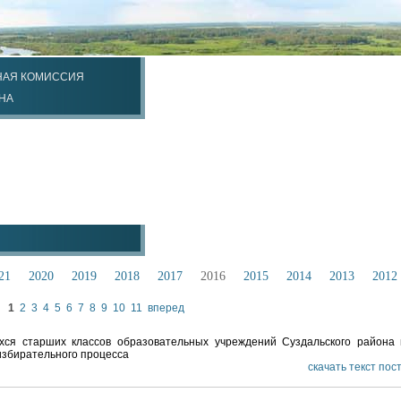
НАЯ КОМИССИЯ
НА
21
2020
2019
2018
2017
2016
2015
2014
2013
2012
1
2
3
4
5
6
7
8
9
10
11
вперед
хся старших классов образовательных учреждений Суздальского района
избирательного процесса
скачать текст по