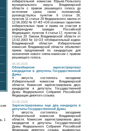
избирательной комиссии Юрьев-Польского
муниципального округа Владимирской
области с правом решающего голоса до
истечения срока своих полномочий,
руководствуясь пунктом 6 статьи 26,
пунктом 11 статьи 29 Федерального закона от
12.06.2002 № 67-ФЗ «Об основных гарантиях
избирательных прав и права на участие в
референдуме граждан Российской
Федерации», пунктом 4 статьи 17, пунктом 11
статьи 20 Закона Владимирской области от
13.02.2003 № 10-ОЗ «Избирательный кодекс
Владимирской области» Избирательная
комиссия Владимирской области объявляет
прием предложений по кандидатуре для
назначения нового члена комиссии с правом
решающего голоса.
05.08.2026
Облизбирком зарегистрировал
кандидатов в депутаты Государственной
Думы
4 августа состоялось заседание
Избирательной комиссии Владимирской
области. Комиссия зарегистрировала двух
кандидатов в депутаты Государственной
Думы Федерального Собрания Российской
Федерации девятого созыва:
03.08.2026
Зарегистрированы еще два кандидата в
ссия
депутаты Государственной Думы
3 августа состоялось заседание
Избирательной комиссии Владимирской
области. Комиссия зарегистрировала двух
ь, 1
кандидатов в депутаты Государственной
Думы Федерального Собрания Российской
Федерации девятого созыва, выдвинутых