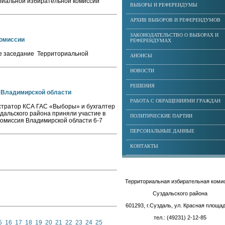
ориальной избирательной комиссии
ВЫБОРЫ И РЕФЕРЕНДУМЫ
АРХИВ ВЫБОРОВ И РЕФЕРЕНДУМОВ
ЗАКОНОДАТЕЛЬСТВО О ВЫБОРАХ И
комиссии
РЕФЕРЕНДУМАХ
ое заседание Территориальной
АНОНСЫ
НОВОСТИ
РЕШЕНИЯ
и Владимирской области
РАБОТА С ОБРАЩЕНИЯМИ ГРАЖДАН
истратор КСА ГАС «Выборы» и бухгалтер
альского района приняли участие в
ПОЛИТИЧЕСКИЕ ПАРТИИ
омиссия Владимирской области 6-7
ПЕРСОНАЛЬНЫЕ ДАННЫЕ
КОНТАКТЫ
Территориальная избирательная коми
Суздальского района
601293, г.Суздаль, ул. Красная площад
тел.: (49231) 2-12-85
5
16
17
18
19
20
21
22
23
24
25