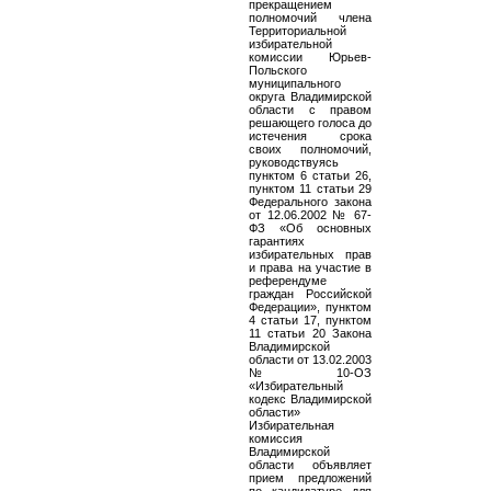
прекращением
полномочий члена
Территориальной
избирательной
комиссии Юрьев-
Польского
муниципального
округа Владимирской
области с правом
решающего голоса до
истечения срока
своих полномочий,
руководствуясь
пунктом 6 статьи 26,
пунктом 11 статьи 29
Федерального закона
от 12.06.2002 № 67-
ФЗ «Об основных
гарантиях
избирательных прав
и права на участие в
референдуме
граждан Российской
Федерации», пунктом
4 статьи 17, пунктом
11 статьи 20 Закона
Владимирской
области от 13.02.2003
№ 10-ОЗ
«Избирательный
кодекс Владимирской
области»
Избирательная
комиссия
Владимирской
области объявляет
прием предложений