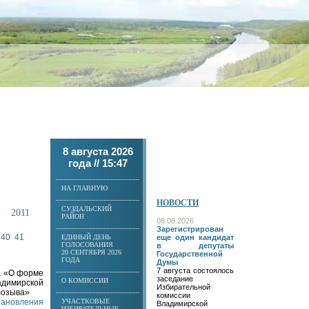
8 августа 2026
года //
15:47
НА ГЛАВНУЮ
НОВОСТИ
СУЗДАЛЬСКИЙ
2011
РАЙОН
08.08.2026
Зарегистрирован
40
41
ЕДИНЫЙ ДЕНЬ
еще один кандидат
ГОЛОСОВАНИЯ
в депутаты
20 СЕНТЯБРЯ 2026
Государственной
ГОДА
Думы
7 августа состоялось
1 «О форме
заседание
О КОМИССИИ
адимирской
Избирательной
созыва»
комиссии
становления
УЧАСТКОВЫЕ
Владимирской
ИЗБИРАТЕЛЬНЫЕ