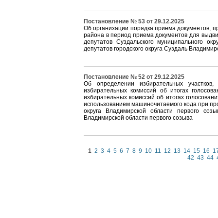
Постановление № 53 от 29.12.2025
Об организации порядка приема документов, 
района в период приема документов для выдв
депутатов Суздальского муниципального ок
депутатов городского округа Суздаль Владимир
Постановление № 52 от 29.12.2025
Об определении избирательных участков,
избирательных комиссий об итогах голосов
избирательных комиссий об итогах голосован
использованием машиночитаемого кода при пр
округа Владимирской области первого соз
Владимирской области первого созыва
1
2
3
4
5
6
7
8
9
10
11
12
13
14
15
16
1
42
43
44