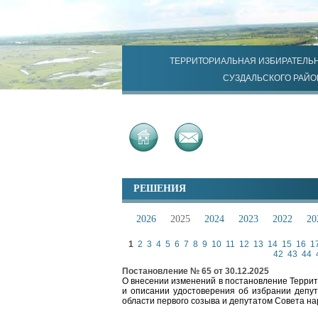
ТЕРРИТОРИАЛЬНАЯ ИЗБИРАТЕЛЬ
СУЗДАЛЬСКОГО РАЙО
РЕШЕНИЯ
2026
2025
2024
2023
2022
20
1
2
3
4
5
6
7
8
9
10
11
12
13
14
15
16
1
42
43
44
Постановление № 65 от 30.12.2025
О внесении изменений в постановление Террит
и описании удостоверения об избрании депут
области первого созыва и депутатом Совета на