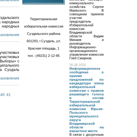
становления
коммунального
хозяйства Сергея
Маевского. В
совещании приняли
здальского
участие
Территориальная
председатель
а народных
Избирательной
а народных
избирательная комиссия
комиссии
Владимирской
Суздальского района
становления
области Вадим
Минаев и
601293, г.Суздаль, ул.
руководитель
Информационно-
Красная площадь, 1
организационного
частковых
управления комиссии
тел.: (49231) 2-12-85
участковых
Глеб Смирнов.
«Выборы» с
05.08.2026
ципального
Информационное
га Суздаль
сообщение о
приеме
становления
предложений по
кандидатуре члена
избирательной
комиссии с правом
решающего голоса
40
41
в состав
Территориальной
избирательной
комиссии Юрьев-
Польского
муниципального
округа
Владимирской
области на
вакантное место
В связи с досрочным