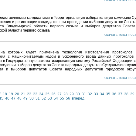
скачать текст по
представляемых кандидатами в Территориальную избирательную комиссию Су
ижения и регистрации кандидатов при проведении выборов депутатов Совет
руга Владимирской области первого созыва и выборов депутатов Совет
ской области первого созыва
скачать текст по
 на которых будет применена технология изготовления протоколов у
ания с машиночитаемым кодом и ускоренного ввода данных протоколов 
ия в Государственную автоматизированную систему Российской Федерации 
оведении выборов депутатов Совета народных депутатов Суздальского муни
ыва и выборов депутатов Совета народных депутатов городского окру
скачать текст по
7
18
19
20
21
22
23
24
25
26
27
28
29
30
31
32
33
34
35
36
37
38
39
45
46
47
48
49
50
51
52
53
54
55
56
вперед