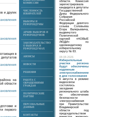
области. Комиссия
КОМИССИИ
зарегистрировала
кандидата в депутаты
Государственной
ЧИСЛЕННОСТЬ
в и других
ИЗБИРАТЕЛЕЙ
Думы Федерального
Собрания
становления
Российской
ВЫБОРЫ И
Федерации девятого
РЕФЕРЕНДУМЫ
созыва Соловьева
Егора Валерьевича,
АРХИВ ВЫБОРОВ И
выдвинутого
РЕФЕРЕНДУМОВ
Политической
становления
партией «НОВЫЕ
ЛЮДИ» по
ЗАКОНОДАТЕЛЬСТВО
одномандатному
О ВЫБОРАХ И
избирательному
РЕФЕРЕНДУМАХ
округу № 83.
ботающих в
АНОНСЫ
08.08.2026
 депутатов
Избирательные
участки региона
НОВОСТИ
становления
будут обеспечены
надежным
РЕШЕНИЯ
электроснабжением
в дни голосования
6 августа в режиме
 района на
РАБОТА С
видеосвязи
ОБРАЩЕНИЯМИ
ой области
состоялось
ГРАЖДАН
заседание
становления
регионального штаба
ПОЛИТИЧЕСКИЕ
по обеспечению
ПАРТИИ
безопасности
электроснабжения
при Правительстве
ПЕРСОНАЛЬНЫЕ
дготовке и
ДАННЫЕ
Владимирской
ти первого
области под
председательством
КОНТАКТЫ
министра жилищно-