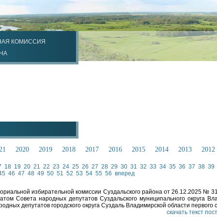
НАЯ КОМИССИЯ
НА
21
2020
2019
2018
2017
2016
2015
2014
2013
2012
7
18
19
20
21
22
23
24
25
26
27
28
29
30
31
32
33
34
35
36
37
38
39
45
46
47
48
49
50
51
52
53
54
55
56
вперед
ориальной избирательной комиссии Суздальского района от 26.12.2025 № 3
атом Совета народных депутатов Суздальского муниципального округа Вл
родных депутатов городского округа Суздаль Владимирской области первого 
скачать текст по