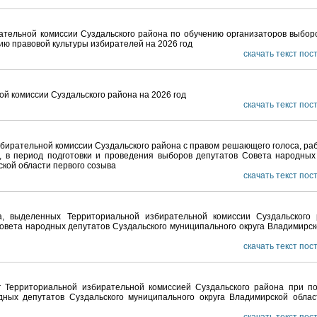
тельной комиссии Суздальского района по обучению организаторов выборо
ию правовой культуры избирателей на 2026 год
скачать текст по
й комиссии Суздальского района на 2026 год
скачать текст по
бирательной комиссии Суздальского района с правом решающего голоса, ра
, в период подготовки и проведения выборов депутатов Совета народных
ской области первого созыва
скачать текст по
а, выделенных Территориальной избирательной комиссии Суздальского
овета народных депутатов Суздальского муниципального округа Владимирск
скачать текст по
уг Территориальной избирательной комиссией Суздальского района при по
ных депутатов Суздальского муниципального округа Владимирской облас