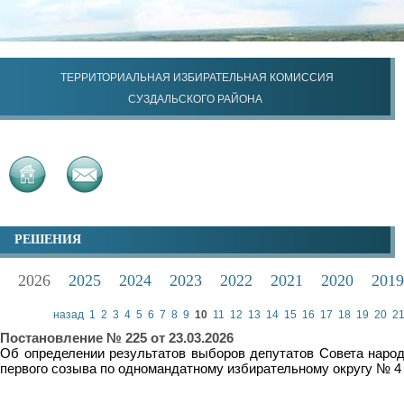
ТЕРРИТОРИАЛЬНАЯ ИЗБИРАТЕЛЬНАЯ КОМИССИЯ
СУЗДАЛЬСКОГО РАЙОНА
РЕШЕНИЯ
2026
2025
2024
2023
2022
2021
2020
2019
назад
1
2
3
4
5
6
7
8
9
10
11
12
13
14
15
16
17
18
19
20
2
Постановление № 225 от 23.03.2026
Об определении результатов выборов депутатов Совета народ
первого созыва по одномандатному избирательному округу № 4