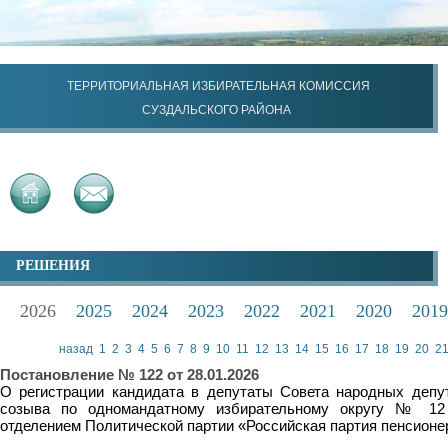
ТЕРРИТОРИАЛЬНАЯ ИЗБИРАТЕЛЬНАЯ КОМИССИЯ
СУЗДАЛЬСКОГО РАЙОНА
РЕШЕНИЯ
2026
2025
2024
2023
2022
2021
2020
2019
назад
1
2
3
4
5
6
7
8
9
10
11
12
13
14
15
16
17
18
19
20
2
Постановление № 122 от 28.01.2026
О регистрации кандидата в депутаты Совета народных депут
созыва по одномандатному избирательному округу № 12
отделением Политической партии «Российская партия пенсионе